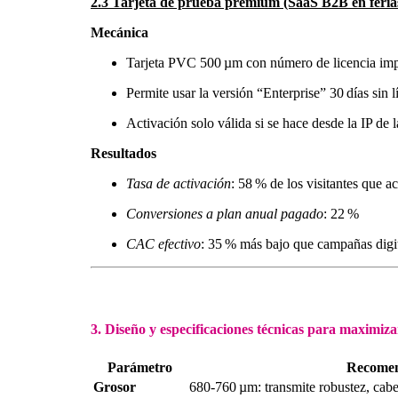
2.3 Tarjeta de prueba premium (SaaS B2B en feria
Mecánica
Tarjeta PVC 500 µm con número de licencia impre
Permite usar la versión “Enterprise” 30 días sin l
Activación solo válida si se hace desde la IP de la
Resultados
Tasa de activación
: 58 % de los visitantes que ac
Conversiones a plan anual pagado
: 22 %
CAC efectivo
: 35 % más bajo que campañas digit
3. Diseño y especificaciones técnicas para maximiza
Parámetro
Recomend
Grosor
680‑760 µm: transmite robustez, cabe