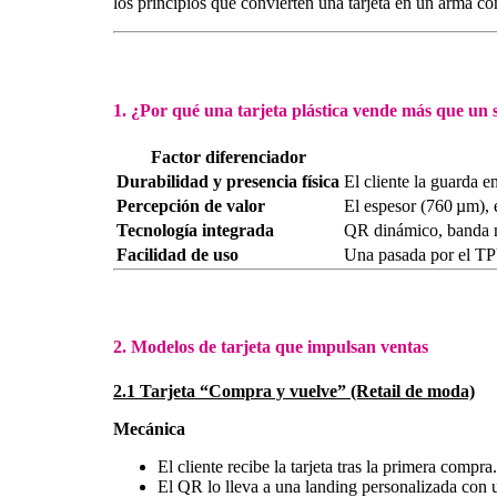
los principios que convierten una tarjeta en un arma co
1. ¿Por qué una tarjeta plástica vende más que un
Factor diferenciador
Durabilidad y presencia física
El cliente la guarda e
Percepción de valor
El espesor (760 µm),
Tecnología integrada
QR dinámico, banda ma
Facilidad de uso
Una pasada por el TPV
2. Modelos de tarjeta que impulsan ventas
2.1 Tarjeta “Compra y vuelve” (Retail de moda)
Mecánica
El cliente recibe la tarjeta tras la primera compra.
El QR lo lleva a una landing personalizada con 