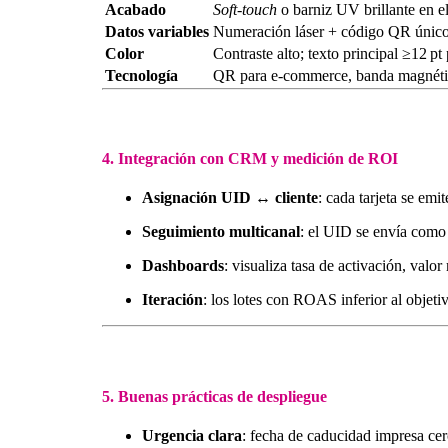
Acabado
Soft‑touch
o barniz UV brillante en e
Datos variables
Numeración láser + código QR único 
Color
Contraste alto; texto principal ≥12 pt
Tecnología
QR para e‑commerce, banda magnética
4. Integración con CRM y medición de ROI
Asignación UID ↔ cliente
: cada tarjeta se em
Seguimiento multicanal
: el UID se envía como
Dashboards
: visualiza tasa de activación, valo
Iteración
: los lotes con ROAS inferior al objeti
5. Buenas prácticas de despliegue
Urgencia clara
: fecha de caducidad impresa cer