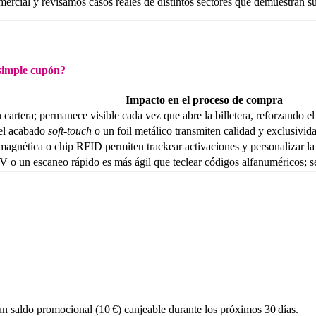
mercial y revisamos casos reales de distintos sectores que demuestran su
 simple cupón?
Impacto en el proceso de compra
n cartera; permanece visible cada vez que abre la billetera, reforzando el
 el acabado
soft‑touch
o un foil metálico transmiten calidad y exclusivida
gnética o chip RFID permiten trackear activaciones y personalizar la
 o un escaneo rápido es más ágil que teclear códigos alfanuméricos; se 
un saldo promocional (10 €) canjeable durante los próximos 30 días.