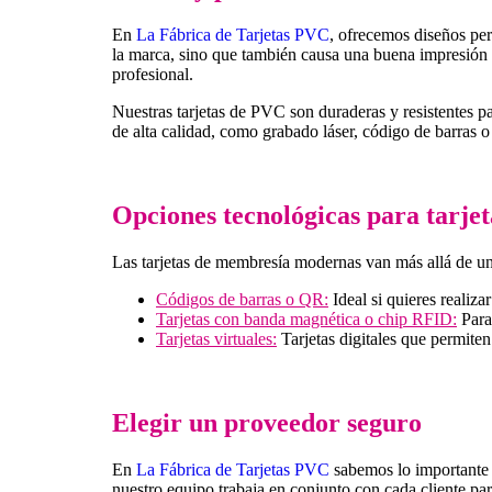
En
La Fábrica de Tarjetas PVC
, ofrecemos diseños per
la marca, sino que también causa una buena impresión en
profesional.
Nuestras tarjetas de PVC son duraderas y resistentes p
de alta calidad, como grabado láser, código de barras 
Opciones tecnológicas para tarje
Las tarjetas de membresía modernas van más allá de una 
Códigos de barras o QR:
Ideal si quieres realiza
Tarjetas con banda magnética o chip RFID:
Para 
Tarjetas virtuales:
Tarjetas digitales que permiten
Elegir un proveedor seguro
En
La Fábrica de Tarjetas PVC
sabemos lo importante q
nuestro equipo trabaja en conjunto con cada cliente par