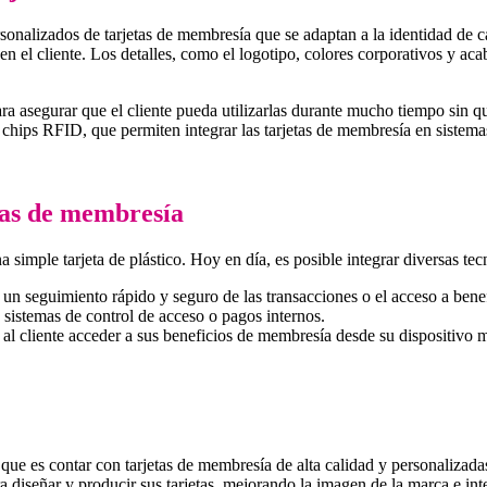
sonalizados de tarjetas de membresía que se adaptan a la identidad de c
 el cliente. Los detalles, como el logotipo, colores corporativos y aca
ara asegurar que el cliente pueda utilizarlas durante mucho tiempo sin
o chips RFID, que permiten integrar las tarjetas de membresía en sistem
tas de membresía
simple tarjeta de plástico. Hoy en día, es posible integrar diversas tec
r un seguimiento rápido y seguro de las transacciones o el acceso a benef
sistemas de control de acceso o pagos internos.
 al cliente acceder a sus beneficios de membresía desde su dispositivo mó
ue es contar con tarjetas de membresía de alta calidad y personalizada
a diseñar y producir sus tarjetas, mejorando la imagen de la marca e int