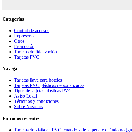
Categorías
Control de accesos
Impresoras
Otros
Promoción
Tarjetas de fidelización
Tarjetas PVC
Navega
Tarjetas llave para hoteles
Tarjetas PVC plásticas personalizadas
Tipos de tarjetas plasticas PVC
Aviso Legal
Términos y condiciones
Sobre Nosotros
Entradas recientes
Tarjetas de visita en PVC: cuándo vale la pena y cuándo no (gu