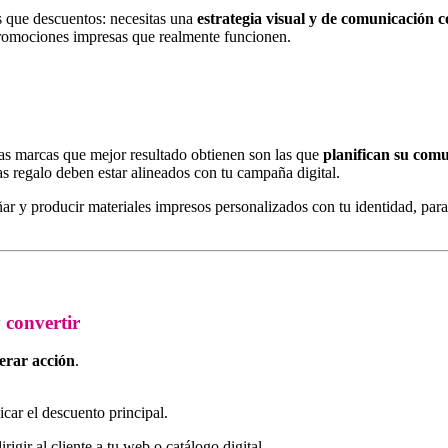
s que descuentos: necesitas una
estrategia visual y de comunicación 
romociones impresas que realmente funcionen.
Las marcas que mejor resultado obtienen son las que
planifican su com
jetas regalo deben estar alineados con tu campaña digital.
ar y producir materiales impresos personalizados con tu identidad, par
 convertir
erar acción
.
car el descuento principal.
igir al cliente a tu web o catálogo digital.