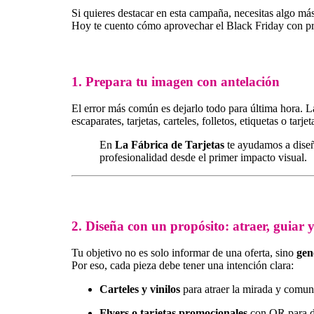
Si quieres destacar en esta campaña, necesitas algo má
Hoy te cuento cómo aprovechar el Black Friday con p
1. Prepara tu imagen con antelación
El error más común es dejarlo todo para última hora. 
escaparates, tarjetas, carteles, folletos, etiquetas o tar
En
La Fábrica de Tarjetas
te ayudamos a diseñ
profesionalidad desde el primer impacto visual.
2. Diseña con un propósito: atraer, guiar y
Tu objetivo no es solo informar de una oferta, sino
gen
Por eso, cada pieza debe tener una intención clara:
Carteles y vinilos
para atraer la mirada y comuni
Flyers o tarjetas promocionales
con QR para dir